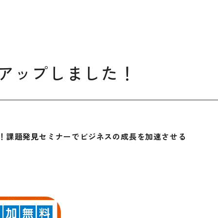
デザイン経営パートナー認定
制度
セミナー
企業研修
アップしました！
ODCクラウドソーシング
！課題発見セミナーでビジネスの成長を加速させる
よくある質問
ブランデ
ビジネス
校一覧
会員