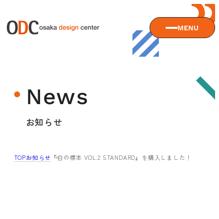
MENU
大阪デザインセンターについて
News
大阪デザインセンターとは
デザイン経営とは
サービス
お知らせ
沿革
アクセス
サービスTOP
TOP
お知らせ
『白の標本 VOL.2 STANDARD』を購入しました！
ODCデザイン相談デスク
セミナー
ODCデザインコンサルティング
貸会議室・レンタルスペース
セミナーTOP
デザイン経営パートナー認定制度
セミナー