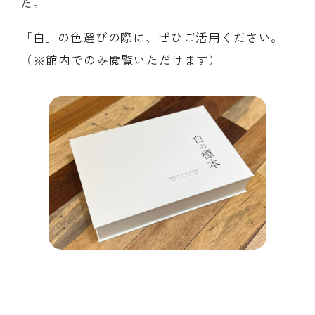
た。
「白」の色選びの際に、ぜひご活用ください。
（※館内でのみ閲覧いただけます）
会員ログイン
デザイン相談
見学申込
お問い合わせ
ブランディングのご相談
サービス
サイトへ
ビジネスマッチングはこちら