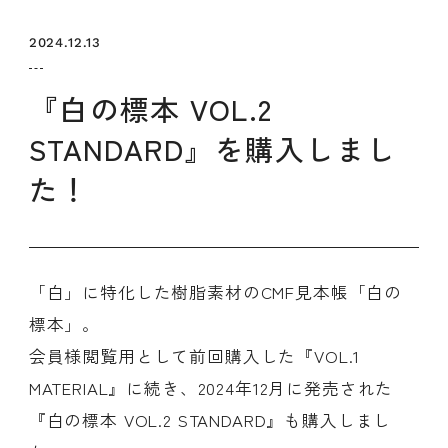
セミナー
お知らせ
SEMBAサロン
企業研修
2024.12.13
イベント
ODCビジネスマッチング
デザインコラム
『白の標本 VOL.2
STANDARD』を購入しまし
よくある質問
た！
メンバーシップ
「白」に特化した樹脂素材のCMF見本帳「白の
メンバーシップについて
メンバーシップ一覧
標本」。
メンバーシップの声
会員様閲覧用として前回購入した『VOL.1
メルマガ登録
デザイン団体・機関一覧
関西デザイン学校一覧
プライバシーポリシー
MATERIAL』に続き、2024年12月に発売された
ソーシャルメディアポリシー
『白の標本 VOL.2 STANDARD』も購入しまし