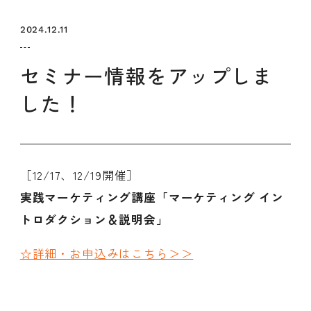
セミナー
お知らせ
SEMBAサロン
企業研修
2024.12.11
イベント
ODCビジネスマッチング
デザインコラム
セミナー情報をアップしま
した！
よくある質問
メンバーシップ
［12/17、12/19開催］
実践マーケティング講座「マーケティング イン
メンバーシップについて
トロダクション＆説明会」
メンバーシップ一覧
メンバーシップの声
メルマガ登録
デザイン団体・機関一覧
☆詳細・お申込みはこちら＞＞
関西デザイン学校一覧
プライバシーポリシー
ソーシャルメディアポリシー