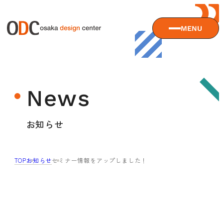
MENU
大阪デザインセンターについて
News
大阪デザインセンターとは
デザイン経営とは
サービス
お知らせ
沿革
アクセス
サービスTOP
TOP
お知らせ
セミナー情報をアップしました！
ODCデザイン相談デスク
セミナー
ODCデザインコンサルティング
貸会議室・レンタルスペース
セミナーTOP
デザイン経営パートナー認定制度
セミナー