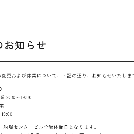
デザイン経営パートナー認定
制度
セミナー
企業研修
のお知らせ
ODCクラウドソーシング
の変更および休業について、下記の通り、お知らせいたしま
よくある質問
ブランデ
0
ビジネス
:30～19:00
校一覧
休業
9:00
）は、船場センタービル全館休館日となります。
会員