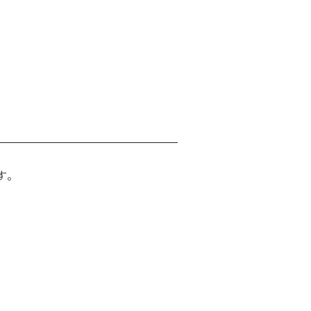
す。
ィングのご相談
マッチングはこちら
サービス
サイトへ
ログイン