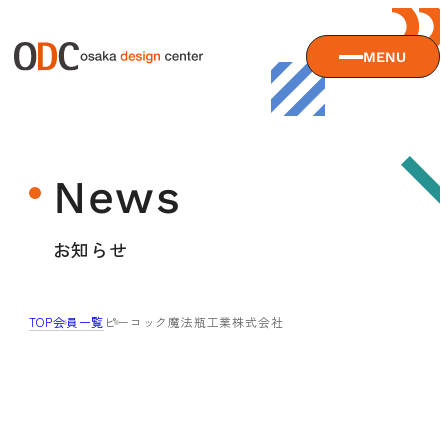
MENU
大阪デザインセンターについて
News
大阪デザインセンターとは
デザイン経営とは
サービス
お知らせ
沿革
アクセス
サービスTOP
TOP
会員一覧
ピーコック魔法瓶工業株式会社
ODCデザイン相談デスク
セミナー
ODCデザインコンサルティング
貸会議室・レンタルスペース
セミナーTOP
デザイン経営パートナー認定制度
セミナー