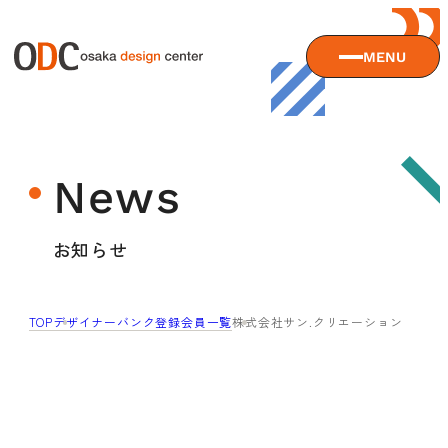
MENU
大阪デザインセンターについて
News
大阪デザインセンターとは
デザイン経営とは
サービス
お知らせ
沿革
アクセス
サービスTOP
TOP
デザイナーバンク登録会員一覧
株式会社サン.クリエーション
ODCデザイン相談デスク
セミナー
ODCデザインコンサルティング
貸会議室・レンタルスペース
セミナーTOP
デザイン経営パートナー認定制度
セミナー