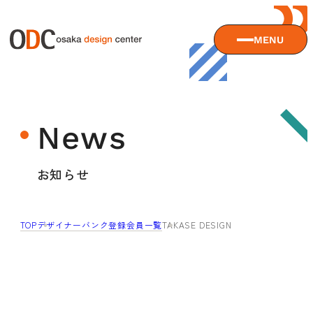
MENU
大阪デザインセンターについて
News
大阪デザインセンターとは
デザイン経営とは
サービス
お知らせ
沿革
アクセス
サービスTOP
TOP
デザイナーバンク登録会員一覧
TAKASE DESIGN
ODCデザイン相談デスク
セミナー
ODCデザインコンサルティング
貸会議室・レンタルスペース
セミナーTOP
デザイン経営パートナー認定制度
セミナー