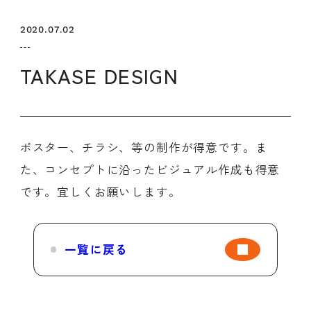
セミナー
お知らせ
SEMBAサロン
企業研修
2020.07.02
イベント
ODCビジネスマッチング
デザインコラム
TAKASE DESIGN
よくある質問
ポスター、チラシ、等の制作が得意です。ま
メンバーシップ
た、コンセプトに沿ったビジュアル作成も得意
です。宜しくお願いします。
メンバーシップについて
メンバーシップ一覧
メンバーシップの声
メルマガ登録
デザイン団体・機関一覧
一覧に戻る
関西デザイン学校一覧
プライバシーポリシー
ソーシャルメディアポリシー