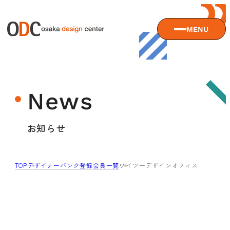
MENU
大阪デザインセンターについて
News
大阪デザインセンターとは
デザイン経営とは
サービス
お知らせ
沿革
アクセス
サービスTOP
TOP
デザイナーバンク登録会員一覧
ワイツーデザインオフィス
ODCデザイン相談デスク
セミナー
ODCデザインコンサルティング
貸会議室・レンタルスペース
セミナーTOP
デザイン経営パートナー認定制度
セミナー