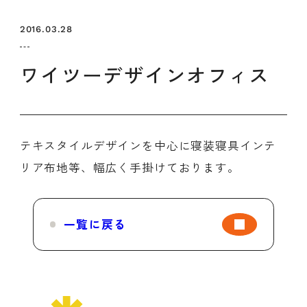
セミナー
お知らせ
SEMBAサロン
企業研修
2016.03.28
イベント
ODCビジネスマッチング
デザインコラム
ワイツーデザインオフィス
よくある質問
テキスタイルデザインを中心に寝装寝具インテ
メンバーシップ
リア布地等、幅広く手掛けております。
メンバーシップについて
メンバーシップ一覧
一覧に戻る
メンバーシップの声
メルマガ登録
デザイン団体・機関一覧
関西デザイン学校一覧
プライバシーポリシー
ソーシャルメディアポリシー