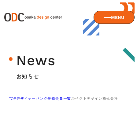
MENU
大阪デザインセンターについて
News
大阪デザインセンターとは
デザイン経営とは
サービス
お知らせ
沿革
アクセス
サービスTOP
TOP
デザイナーバンク登録会員一覧
スペクトデザイン株式会社
ODCデザイン相談デスク
セミナー
ODCデザインコンサルティング
貸会議室・レンタルスペース
セミナーTOP
デザイン経営パートナー認定制度
セミナー