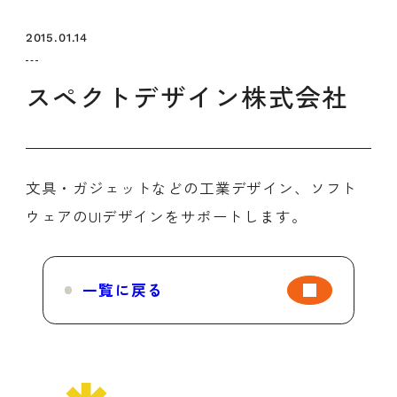
セミナー
お知らせ
SEMBAサロン
企業研修
2015.01.14
イベント
ODCビジネスマッチング
デザインコラム
スペクトデザイン株式会社
よくある質問
文具・ガジェットなどの工業デザイン、ソフト
メンバーシップ
ウェアのUIデザインをサポートします。
メンバーシップについて
メンバーシップ一覧
一覧に戻る
メンバーシップの声
メルマガ登録
デザイン団体・機関一覧
関西デザイン学校一覧
プライバシーポリシー
ソーシャルメディアポリシー