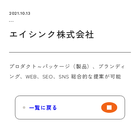
セミナー
お知らせ
SEMBAサロン
企業研修
2021.10.13
イベント
ODCビジネスマッチング
デザインコラム
エイシンク株式会社
よくある質問
プロダクト～パッケージ（製品）、ブランディ
メンバーシップ
ング、WEB、SEO、SNS 総合的な提案が可能
メンバーシップについて
メンバーシップ一覧
一覧に戻る
メンバーシップの声
メルマガ登録
デザイン団体・機関一覧
関西デザイン学校一覧
プライバシーポリシー
ソーシャルメディアポリシー