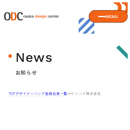
MENU
大阪デザインセンターについて
News
大阪デザインセンターとは
デザイン経営とは
サービス
お知らせ
沿革
アクセス
サービスTOP
TOP
デザイナーバンク登録会員一覧
エイシンク株式会社
ODCデザイン相談デスク
セミナー
ODCデザインコンサルティング
貸会議室・レンタルスペース
セミナーTOP
デザイン経営パートナー認定制度
セミナー