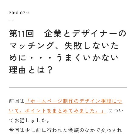
セミナー
お知らせ
SEMBAサロン
企業研修
2016.07.11
イベント
ODCビジネスマッチング
デザインコラム
第11回 企業とデザイナーの
マッチング、失敗しないた
よくある質問
めに・・・うまくいかない
理由とは？
メンバーシップ
メンバーシップについて
メンバーシップ一覧
前回は
「ホームページ制作のデザイン相談につ
メンバーシップの声
メルマガ登録
デザイン団体・機関一覧
いて。ポイントをまとめてみました。」
につい
関西デザイン学校一覧
プライバシーポリシー
てお話しました。
ソーシャルメディアポリシー
今回は少し前に行われた会議のなかで交わされ