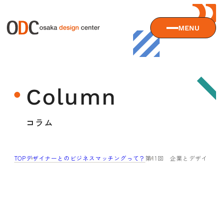
MENU
大阪デザインセンターについて
Column
大阪デザインセンターとは
デザイン経営とは
サービス
コラム
沿革
アクセス
サービスTOP
TOP
デザイナーとのビジネスマッチングって？
第11回 企業とデザイナ
ODCデザイン相談デスク
セミナー
ODCデザインコンサルティング
貸会議室・レンタルスペース
セミナーTOP
デザイン経営パートナー認定制度
セミナー