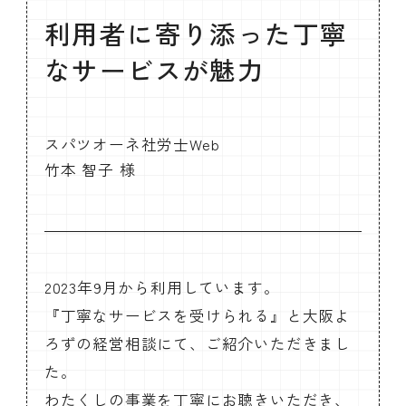
セミナー
お知らせ
SEMBAサロン
利用者に寄り添った丁寧
企業研修
イベント
ODCビジネスマッチング
なサービスが魅力
デザインコラム
スパツオーネ社労士Web
よくある質問
竹本 智子 様
メンバーシップ
メンバーシップについて
2023年9月から利用しています。
メンバーシップ一覧
『丁寧なサービスを受けられる』と大阪よ
メンバーシップの声
メルマガ登録
デザイン団体・機関一覧
ろずの経営相談にて、ご紹介いただきまし
関西デザイン学校一覧
プライバシーポリシー
た。
ソーシャルメディアポリシー
わたくしの事業を丁寧にお聴きいただき、