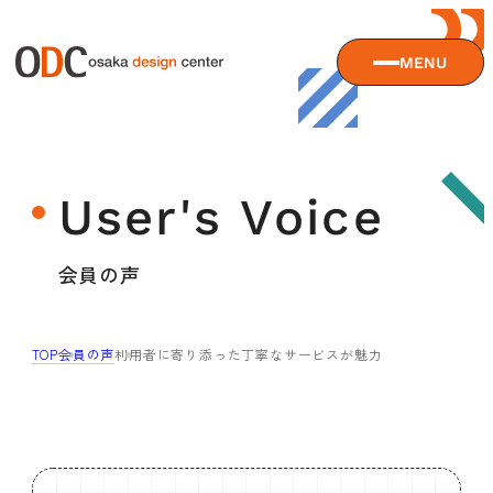
MENU
大阪デザインセンターについて
User's Voice
大阪デザインセンターとは
デザイン経営とは
サービス
会員の声
沿革
アクセス
サービスTOP
TOP
会員の声
利用者に寄り添った丁寧なサービスが魅力
ODCデザイン相談デスク
セミナー
ODCデザインコンサルティング
貸会議室・レンタルスペース
セミナーTOP
デザイン経営パートナー認定制度
セミナー