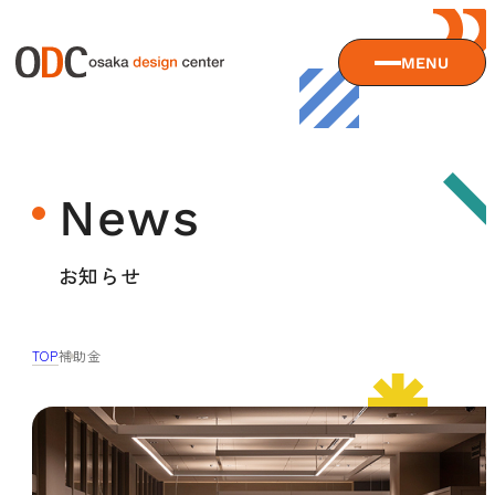
MENU
大阪デザインセンターについて
News
大阪デザインセンターとは
デザイン経営とは
サービス
お知らせ
沿革
アクセス
サービスTOP
TOP
補助金
ODCデザイン相談デスク
セミナー
ODCデザインコンサルティング
貸会議室・レンタルスペース
セミナーTOP
デザイン経営パートナー認定制度
セミナー