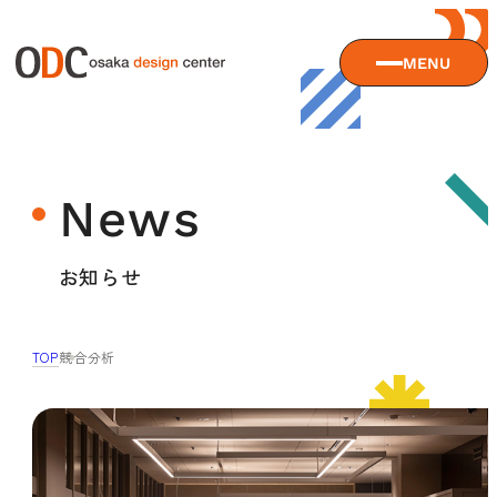
MENU
大阪デザインセンターについて
News
大阪デザインセンターとは
デザイン経営とは
サービス
お知らせ
沿革
アクセス
サービスTOP
TOP
競合分析
ODCデザイン相談デスク
セミナー
ODCデザインコンサルティング
貸会議室・レンタルスペース
セミナーTOP
デザイン経営パートナー認定制度
セミナー