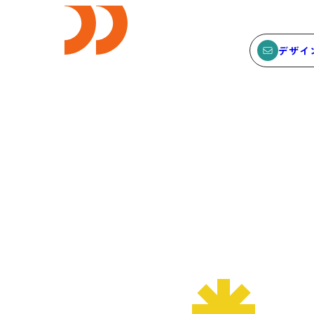
デザイ
E
SEMINAR
ビス
セミナー
サービスTOP
セミナーTOP
ODCデザイン相談デスク
セミナー
ODCデザインコンサルティン
SEMBAサロン
グ
イベント
貸会議室・レンタルスペース