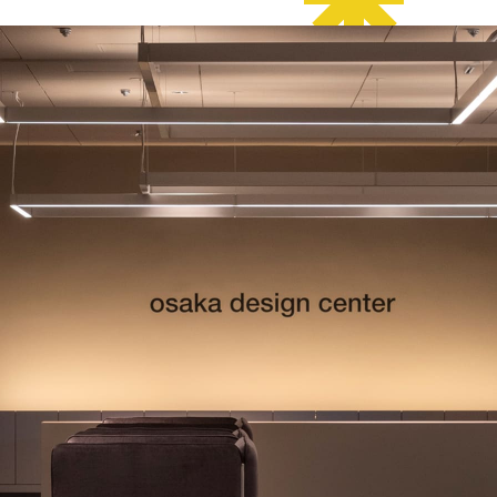
デザイン経営パートナー認定
制度
セミナー
企業研修
ODCクラウドソーシング
よくある質問
ブランデ
ビジネス
校一覧
会員